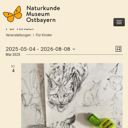
Für Kinder
Veranstaltungen
Für Kinder
Museum
Ansi
Vera
2025-05-04
 - 
2026-08-08
Besucherinfo
Liste
Ansi
Navi
Mai 2025
Datum
Geschichte
wählen.
Navi
Förderer und Partner
SO.
4
Unterstützen Sie uns
Ausstellungen
Dauerausstellungen
Sonderausstellungen
Veranstaltungen
Für Kinder