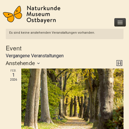
Es sind keine anstehenden Veranstaltungen vorhanden.
Museum
Event
Besucherinfo
Vergangene Veranstaltungen
Geschichte
Ansi
Vera
Anstehende
Liste
Förderer und Partner
Ansi
Navi
Datum
FEB.
Unterstützen Sie uns
1
wählen.
Navi
2026
Ausstellungen
Dauerausstellungen
Sonderausstellungen
Veranstaltungen
Für Kinder