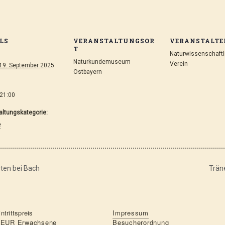
LS
VERANSTALTUNGSOR
VERANSTALTE
T
Naturwissenschaftl
Naturkundemuseum
Verein
 19. September 2025
Ostbayern
 21:00
altungskategorie:
e
rten bei Bach
Trän
ntrittspreis
Impressum
 EUR Erwachsene
Besucherordnung