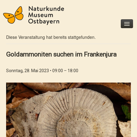
« Alle Veranstaltungen
Diese Veranstaltung hat bereits stattgefunden.
Museum
Besucherinfo
Goldammoniten suchen im Frankenjura
Geschichte
Förderer und Partner
Sonntag, 28. Mai 2023 • 09:00
–
18:00
Unterstützen Sie uns
Ausstellungen
Dauerausstellungen
Sonderausstellungen
Veranstaltungen
Für Kinder