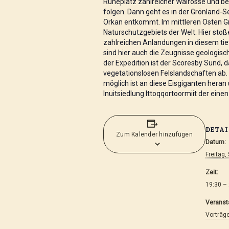
Ruheplatz zahlreicher Walrosse und b
folgen. Dann geht es in der Grönland-
Orkan entkommt. Im mittleren Osten Gr
Naturschutzgebiets der Welt. Hier stoß
zahlreichen Anlandungen in diesem ti
sind hier auch die Zeugnisse geologisc
der Expedition ist der Scoresby Sund, 
vegetationslosen Felslandschaften ab. 
möglich ist an diese Eisgiganten hera
Inuitsiedlung lttoqqortoormiit der eine
DETAI
Zum Kalender hinzufügen
Datum:
Freitag, 
Zeit:
19:30 –
Veranst
Vorträg