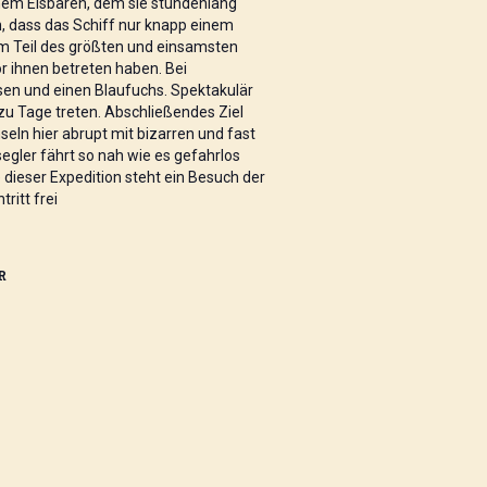
nem Eisbären, dem sie stundenlang
n, dass das Schiff nur knapp einem
em Teil des größten und einsamsten
r ihnen betreten haben. Bei
en und einen Blaufuchs. Spektakulär
zu Tage treten. Abschließendes Ziel
eln hier abrupt mit bizarren und fast
egler fährt so nah wie es gefahrlos
dieser Expedition steht ein Besuch der
ritt frei
R