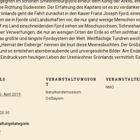
egegnen im schönen Smeerenburgfjord erneut dem König der Arktis, ei
See Richtung Südwesten. Der Erfahrung des Kapitäns ist es zu verdanke
önlands geht die Fahrt zunächst in den Kaiser Franz Joseph Fjord, ein
en sie in Fjorde und Landschaften vor, die nur ganz wenige Menschen vo
ef ins Land einschneidenden Fjord sehen sie Moschusochsen, Schneehas
her Verwerfungen, die nur an wenigen Orten der Erde so offen sichtbar 
das größte und längste Fjordsystem der Welt. Weitflächige Tundren wechs
„Heimat der Eisberge“ nennen die Inuit diese Meeresbuchten. Der Großs
n und so entstehen atemberaubende und unvergessliche Bilder. Am Ende 
n Eindruck vom heutigen Leben der Ureinwohner Grönlands vermittelt. Eint
LS
VERANSTALTUNGSOR
VERANSTALTE
T
NMO
Naturkundemuseum
5. April 2019
Ostbayern
 20:30
altungskategorie:
e