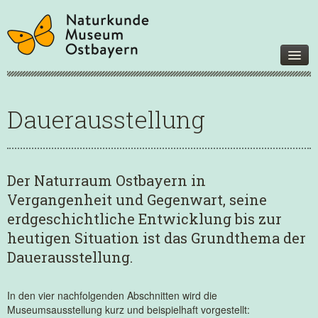
Museum
Dauerausstellung
Besucherinfo
Geschichte
Förderer und Partner
Der Naturraum Ostbayern in
Unterstützen Sie uns
Vergangenheit und Gegenwart, seine
Ausstellungen
erdgeschichtliche Entwicklung bis zur
Dauerausstellungen
heutigen Situation ist das Grundthema der
Sonderausstellungen
Dauerausstellung.
Veranstaltungen
In den vier nachfolgenden Abschnitten wird die
Für Kinder
Museumsausstellung kurz und beispielhaft vorgestellt: